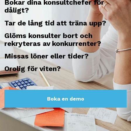
Bokar dina konsultchefer för
dåligt?
Tar de lång tid att träna upp?
Glöms konsulter bort och
rekryteras av konkurrenter?
Missas löner eller tider?
Orolig för viten?
Boka en demo