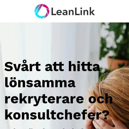
Svårt att hitta
lönsamma
rekryterare och
konsultchefer?