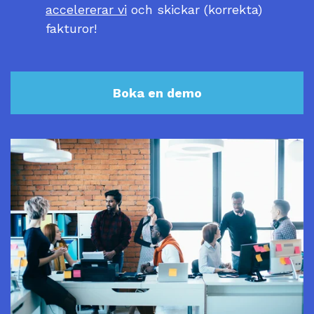
accelererar vi
och skickar (korrekta)
fakturor!
Boka en demo